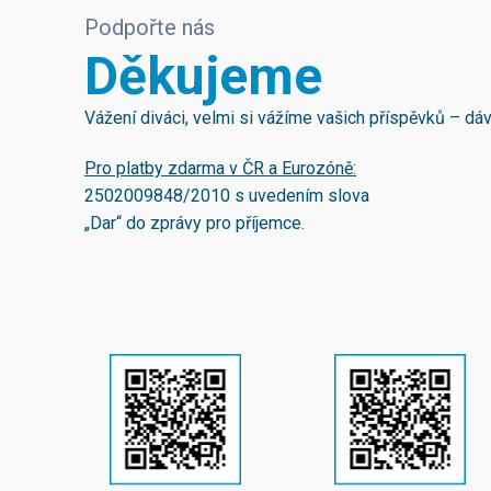
Podpořte nás
Děkujeme
Vážení diváci, velmi si vážíme vašich příspěvků – d
Pro platby zdarma v ČR a Eurozóně:
2502009848/2010
s uvedením slova
„Dar“ do zprávy pro příjemce.