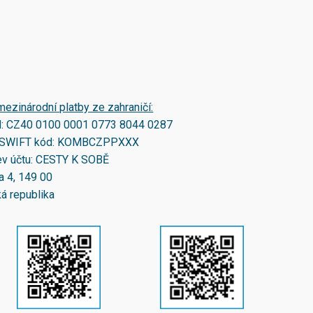
mezinárodní platby ze zahraničí:
N:
CZ40 0100 0001 0773 8044 0287
SWIFT kód:
KOMBCZPPXXX
v účtu: CESTY K SOBĚ
a 4, 149 00
á republika