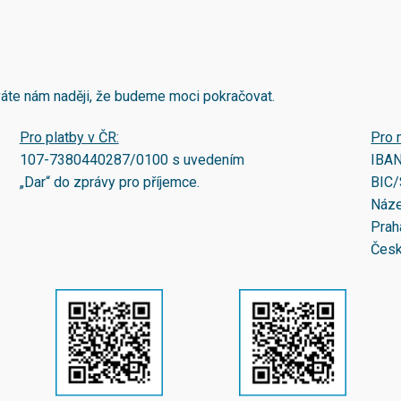
áváte nám naději, že budeme moci pokračovat.
Pro platby v ČR:
Pro 
107-7380440287/0100
s uvedením
IBA
„Dar“ do zprávy pro příjemce.
BIC/
Náze
Prah
Česk