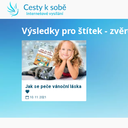
Výsledky pro štítek - zvě
Jak se peče vánoční láska
💗
10. 11. 2021