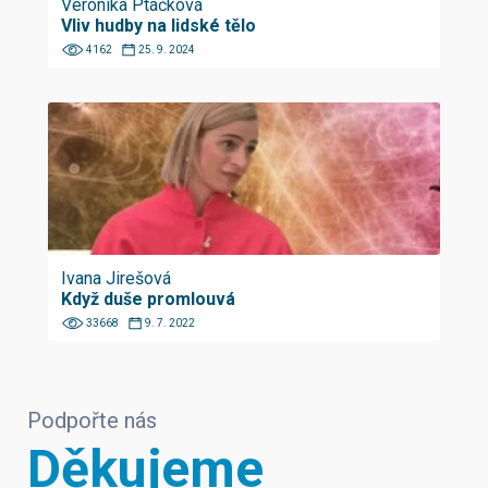
Veronika Ptáčková
Vliv hudby na lidské tělo
4162
25. 9. 2024
Ivana Jirešová
Když duše promlouvá
33668
9. 7. 2022
Podpořte nás
Děkujeme