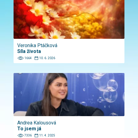
Veronika Ptáčková
Síla života
1664
10. 6. 2026
Andrea Kalousová
To jsem já
7336
11. 4. 2025