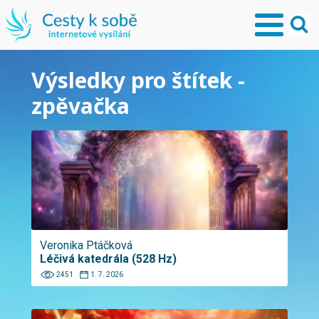
Výsledky pro štítek -
zpěvačka
Veronika Ptáčková
Léčivá katedrála (528 Hz)
2451
1. 7. 2026