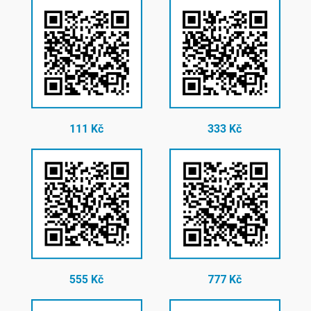
111 Kč
333 Kč
555 Kč
777 Kč