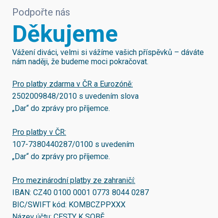
Podpořte nás
Děkujeme
Vážení diváci, velmi si vážíme vašich příspěvků – dáváte
nám naději, že budeme moci pokračovat.
Pro platby zdarma v ČR a Eurozóně:
2502009848/2010
s uvedením slova
„Dar“ do zprávy pro příjemce.
Pro platby v ČR:
107-7380440287/0100
s uvedením
„Dar“ do zprávy pro příjemce.
Pro mezinárodní platby ze zahraničí:
IBAN:
CZ40 0100 0001 0773 8044 0287
BIC/SWIFT kód:
KOMBCZPPXXX
Název účtu: CESTY K SOBĚ