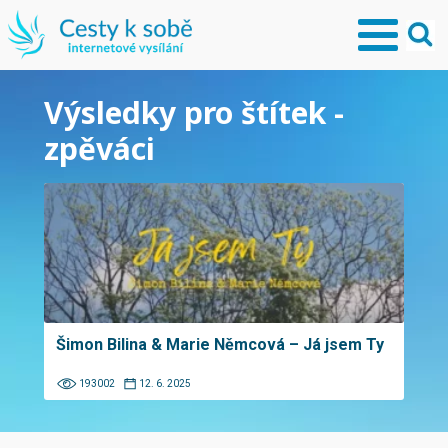
Výsledky pro štítek -
zpěváci
Šimon Bilina & Marie Němcová – Já jsem Ty
193002
12. 6. 2025