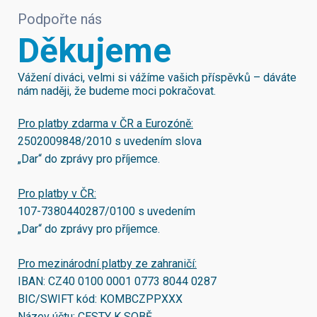
Podpořte nás
Děkujeme
Vážení diváci, velmi si vážíme vašich příspěvků – dáváte
nám naději, že budeme moci pokračovat.
Pro platby zdarma v ČR a Eurozóně:
2502009848/2010
s uvedením slova
„Dar“ do zprávy pro příjemce.
Pro platby v ČR:
107-7380440287/0100
s uvedením
„Dar“ do zprávy pro příjemce.
Pro mezinárodní platby ze zahraničí:
IBAN:
CZ40 0100 0001 0773 8044 0287
BIC/SWIFT kód:
KOMBCZPPXXX
Název účtu: CESTY K SOBĚ