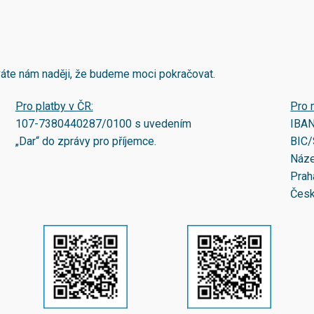
áváte nám naději, že budeme moci pokračovat.
Pro platby v ČR:
Pro 
107-7380440287/0100
s uvedením
IBA
„Dar“ do zprávy pro příjemce.
BIC/
Náze
Prah
Česk