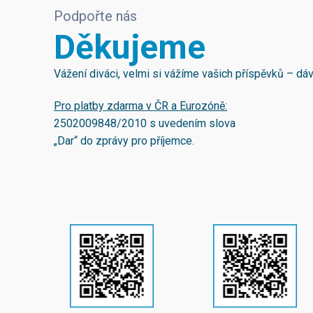
Podpořte nás
Děkujeme
Vážení diváci, velmi si vážíme vašich příspěvků – d
Pro platby zdarma v ČR a Eurozóně:
2502009848/2010
s uvedením slova
„Dar“ do zprávy pro příjemce.