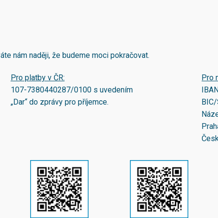
áváte nám naději, že budeme moci pokračovat.
Pro platby v ČR:
Pro 
107-7380440287/0100
s uvedením
IBA
„Dar“ do zprávy pro příjemce.
BIC/
Náze
Prah
Česk