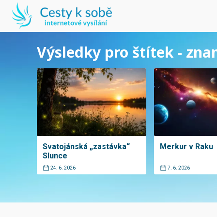
Výsledky pro štítek - zn
Svatojánská „zastávka“
Merkur v Raku
Slunce
24. 6. 2026
7. 6. 2026