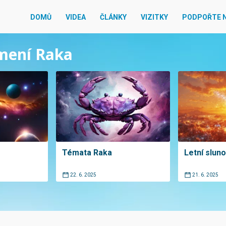
DOMŮ
VIDEA
ČLÁNKY
VIZITKY
PODPOŘTE 
amení Raka
Témata Raka
Letní slun
22. 6. 2025
21. 6. 2025