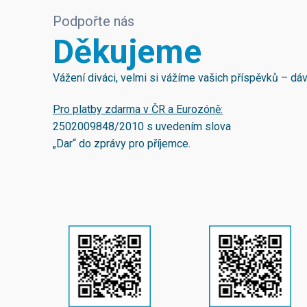
Podpořte nás
Děkujeme
Vážení diváci, velmi si vážíme vašich příspěvků – d
Pro platby zdarma v ČR a Eurozóně:
2502009848/2010
s uvedením slova
„Dar“ do zprávy pro příjemce.