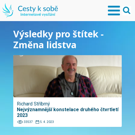
Výsledky pro štítek -
Změna lidstva
Richard Stříbrný
Nejvýznamnější konstelace druhého čtvrtletí
2023
33537
5. 4. 2023