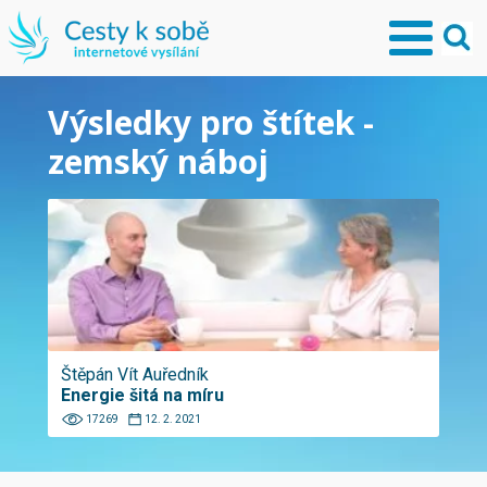
Výsledky pro štítek -
zemský náboj
Štěpán Vít Auředník
Energie šitá na míru
17269
12. 2. 2021