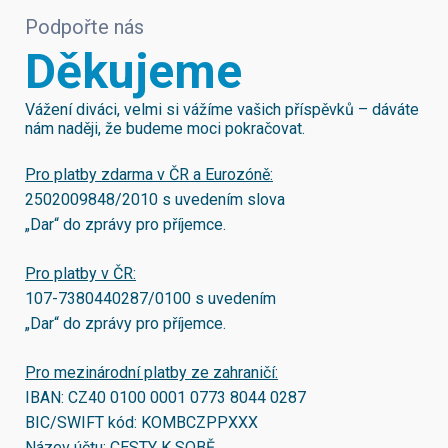
Podpořte nás
Děkujeme
Vážení diváci, velmi si vážíme vašich příspěvků – dáváte
nám naději, že budeme moci pokračovat.
Pro platby zdarma v ČR a Eurozóně:
2502009848/2010
s uvedením slova
„Dar“ do zprávy pro příjemce.
Pro platby v ČR:
107-7380440287/0100
s uvedením
„Dar“ do zprávy pro příjemce.
Pro mezinárodní platby ze zahraničí:
IBAN:
CZ40 0100 0001 0773 8044 0287
BIC/SWIFT kód:
KOMBCZPPXXX
Název účtu: CESTY K SOBĚ