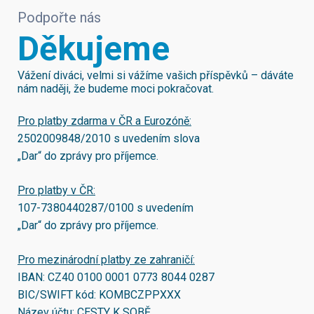
Podpořte nás
Děkujeme
Vážení diváci, velmi si vážíme vašich příspěvků – dáváte
nám naději, že budeme moci pokračovat.
Pro platby zdarma v ČR a Eurozóně:
2502009848/2010
s uvedením slova
„Dar“ do zprávy pro příjemce.
Pro platby v ČR:
107-7380440287/0100
s uvedením
„Dar“ do zprávy pro příjemce.
Pro mezinárodní platby ze zahraničí:
IBAN:
CZ40 0100 0001 0773 8044 0287
BIC/SWIFT kód:
KOMBCZPPXXX
Název účtu: CESTY K SOBĚ