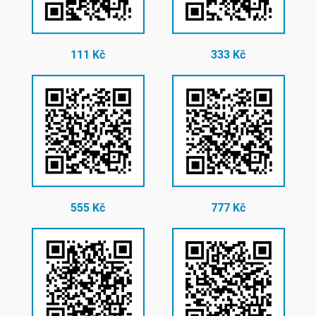
111 Kč
333 Kč
555 Kč
777 Kč