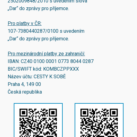
2502009848/2010
s uvedením slova
„Dar“ do zprávy pro příjemce.
Pro platby v ČR:
107-7380440287/0100
s uvedením
„Dar“ do zprávy pro příjemce.
Pro mezinárodní platby ze zahraničí:
IBAN:
CZ40 0100 0001 0773 8044 0287
BIC/SWIFT kód:
KOMBCZPPXXX
Název účtu: CESTY K SOBĚ
Praha 4, 149 00
Česká republika