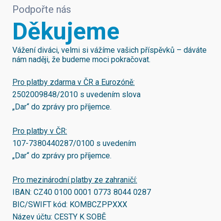
Podpořte nás
Děkujeme
Vážení diváci, velmi si vážíme vašich příspěvků – dáváte
nám naději, že budeme moci pokračovat.
Pro platby zdarma v ČR a Eurozóně:
2502009848/2010
s uvedením slova
„Dar“ do zprávy pro příjemce.
Pro platby v ČR:
107-7380440287/0100
s uvedením
„Dar“ do zprávy pro příjemce.
Pro mezinárodní platby ze zahraničí:
IBAN:
CZ40 0100 0001 0773 8044 0287
BIC/SWIFT kód:
KOMBCZPPXXX
Název účtu: CESTY K SOBĚ