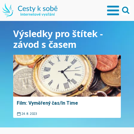
Výsledky pro štítek -
závod s časem
Film: Vyměřený čas/In Time
24. 8. 2023