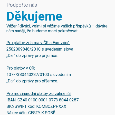
Podpořte nás
Děkujeme
Vážení diváci, velmi si vážíme vašich příspěvků – dáváte
nám naději, že budeme moci pokračovat.
Pro platby zdarma v ČR a Eurozóně:
2502009848/2010
s uvedením slova
„Dar“ do zprávy pro příjemce.
Pro platby v ČR:
107-7380440287/0100
s uvedením
„Dar“ do zprávy pro příjemce.
Pro mezinárodní platby ze zahraničí:
IBAN:
CZ40 0100 0001 0773 8044 0287
BIC/SWIFT kód:
KOMBCZPPXXX
Název účtu: CESTY K SOBĚ