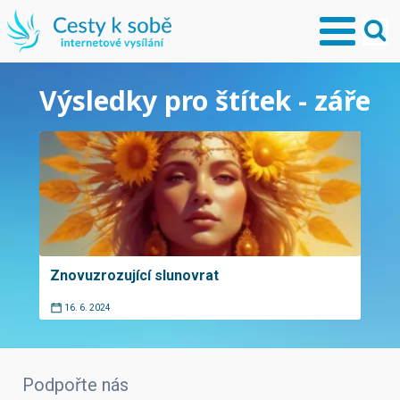
Výsledky pro štítek - záře
Znovuzrozující slunovrat
16. 6. 2024
Podpořte nás