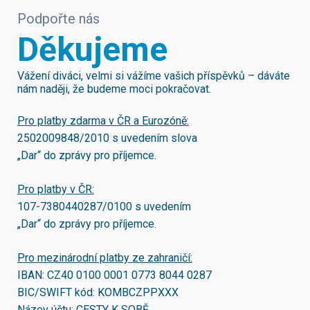
Podpořte nás
Děkujeme
Vážení diváci, velmi si vážíme vašich příspěvků – dáváte
nám naději, že budeme moci pokračovat.
Pro platby zdarma v ČR a Eurozóně:
2502009848/2010
s uvedením slova
„Dar“ do zprávy pro příjemce.
Pro platby v ČR:
107-7380440287/0100
s uvedením
„Dar“ do zprávy pro příjemce.
Pro mezinárodní platby ze zahraničí:
IBAN:
CZ40 0100 0001 0773 8044 0287
BIC/SWIFT kód:
KOMBCZPPXXX
Název účtu: CESTY K SOBĚ