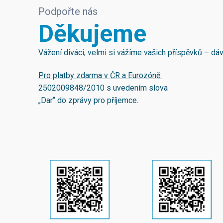
Podpořte nás
Děkujeme
Vážení diváci, velmi si vážíme vašich příspěvků – d
Pro platby zdarma v ČR a Eurozóně:
2502009848/2010
s uvedením slova
„Dar“ do zprávy pro příjemce.