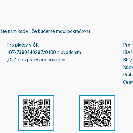
áváte nám naději, že budeme moci pokračovat.
Pro platby v ČR:
Pro 
107-7380440287/0100
s uvedením
IBA
„Dar“ do zprávy pro příjemce.
BIC/
Náze
Prah
Česk