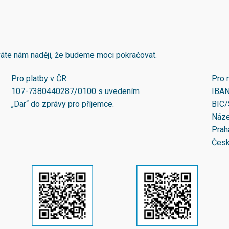
áváte nám naději, že budeme moci pokračovat.
Pro platby v ČR:
Pro 
107-7380440287/0100
s uvedením
IBA
„Dar“ do zprávy pro příjemce.
BIC/
Náze
Prah
Česk