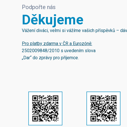
Podpořte nás
Děkujeme
Vážení diváci, velmi si vážíme vašich příspěvků – d
Pro platby zdarma v ČR a Eurozóně:
2502009848/2010
s uvedením slova
„Dar“ do zprávy pro příjemce.