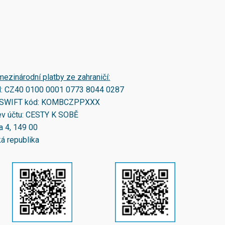
mezinárodní platby ze zahraničí:
N:
CZ40 0100 0001 0773 8044 0287
SWIFT kód:
KOMBCZPPXXX
v účtu: CESTY K SOBĚ
a 4, 149 00
á republika