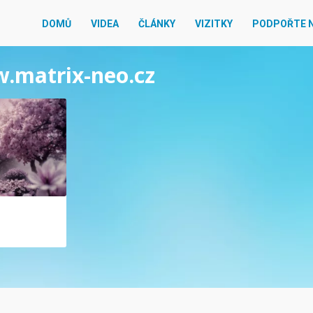
DOMŮ
VIDEA
ČLÁNKY
VIZITKY
PODPOŘTE 
w.matrix-neo.cz