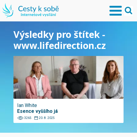
Výsledky pro štítek -
www.lifedirection.cz
Ian White
Esence vyššího já
3265
20. 8. 2025