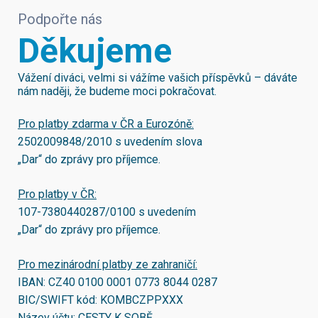
Podpořte nás
Děkujeme
Vážení diváci, velmi si vážíme vašich příspěvků – dáváte
nám naději, že budeme moci pokračovat.
Pro platby zdarma v ČR a Eurozóně:
2502009848/2010
s uvedením slova
„Dar“ do zprávy pro příjemce.
Pro platby v ČR:
107-7380440287/0100
s uvedením
„Dar“ do zprávy pro příjemce.
Pro mezinárodní platby ze zahraničí:
IBAN:
CZ40 0100 0001 0773 8044 0287
BIC/SWIFT kód:
KOMBCZPPXXX
Název účtu: CESTY K SOBĚ