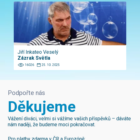
Jiří Inkateo Veselý
Zázrak Světla
16026
25. 10. 2025
Podpořte nás
Děkujeme
Vážení diváci, velmi si vážíme vašich příspěvků – dáváte
nám naději, že budeme moci pokračovat.
Pro platby zdarma v ČR a Eurozóně: