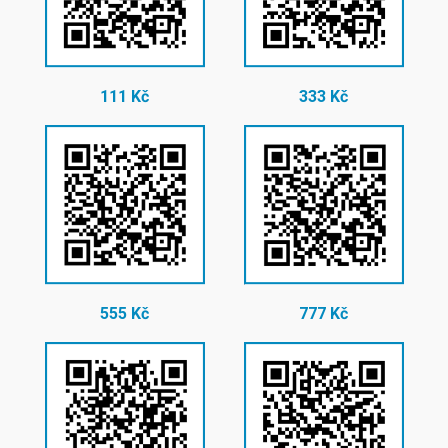
111 Kč
333 Kč
555 Kč
777 Kč