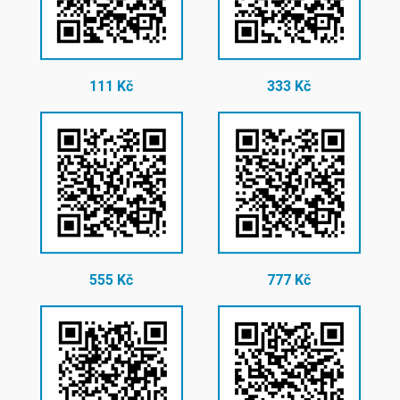
111 Kč
333 Kč
555 Kč
777 Kč