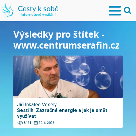
Výsledky pro štítek -
www.centrumserafin.cz
Jiří Inkateo Veselý
Sestřih: Zázračné energie a jak je umět
využívat
8174
20. 6. 2026