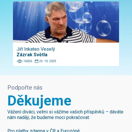
Jiří Inkateo Veselý
Zázrak Světla
16026
25. 10. 2025
Podpořte nás
Děkujeme
Vážení diváci, velmi si vážíme vašich příspěvků – dáváte
nám naději, že budeme moci pokračovat.
Pro platby zdarma v ČR a Eurozóně: