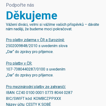
Podpořte nás
Děkujeme
Vážení diváci, velmi si vážíme vašich příspěvků – dáváte
nám naději, že budeme moci pokračovat.
Pro platby zdarma v ČR a Eurozóně:
2502009848/2010
s uvedením slova
„Dar“ do zprávy pro příjemce.
Pro platby v ČR:
107-7380440287/0100
s uvedením
„Dar“ do zprávy pro příjemce.
Pro mezinárodní platby ze zahraničí:
IBAN:
CZ40 0100 0001 0773 8044 0287
BIC/SWIFT kód:
KOMBCZPPXXX
Název účtu: CESTY K SOBĚ