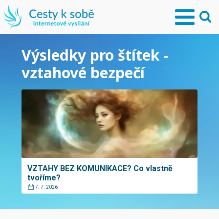
Výsledky pro štítek -
vztahové bezpečí
VZTAHY BEZ KOMUNIKACE? Co vlastně
tvoříme?
7. 7. 2026