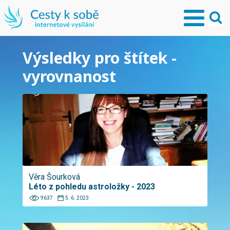
Výsledky pro štítek -
vyrovnanost
Věra Šourková
Léto z pohledu astroložky - 2023
9637
5. 6. 2023