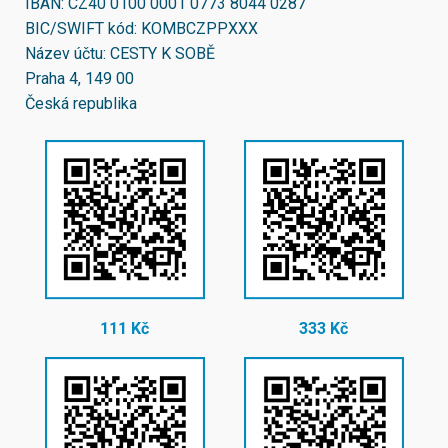
IBAN:
CZ40 0100 0001 0773 8044 0287
BIC/SWIFT kód:
KOMBCZPPXXX
Název účtu: CESTY K SOBĚ
Praha 4, 149 00
Česká republika
111 Kč
333 Kč