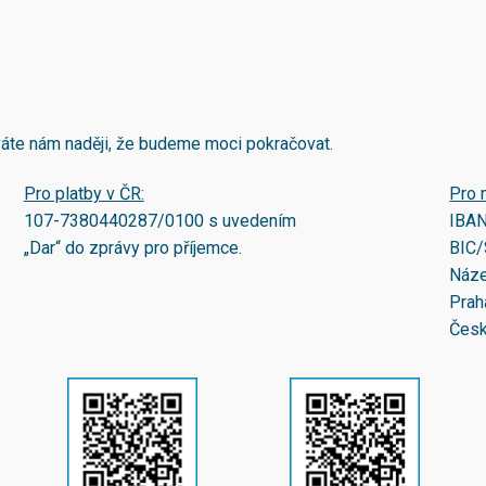
áváte nám naději, že budeme moci pokračovat.
Pro platby v ČR:
Pro 
107-7380440287/0100
s uvedením
IBA
„Dar“ do zprávy pro příjemce.
BIC/
Náze
Prah
Česk