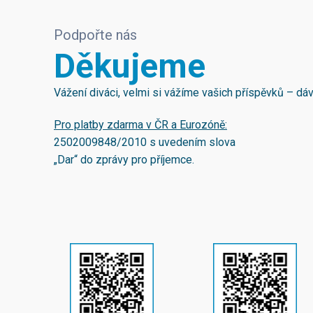
Podpořte nás
Děkujeme
Vážení diváci, velmi si vážíme vašich příspěvků – d
Pro platby zdarma v ČR a Eurozóně:
2502009848/2010
s uvedením slova
„Dar“ do zprávy pro příjemce.