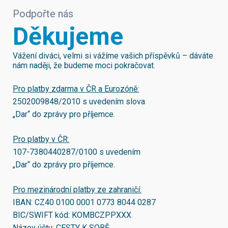
Podpořte nás
Děkujeme
Vážení diváci, velmi si vážíme vašich příspěvků – dáváte
nám naději, že budeme moci pokračovat.
Pro platby zdarma v ČR a Eurozóně:
2502009848/2010
s uvedením slova
„Dar“ do zprávy pro příjemce.
Pro platby v ČR:
107-7380440287/0100
s uvedením
„Dar“ do zprávy pro příjemce.
Pro mezinárodní platby ze zahraničí:
IBAN:
CZ40 0100 0001 0773 8044 0287
BIC/SWIFT kód:
KOMBCZPPXXX
Název účtu: CESTY K SOBĚ