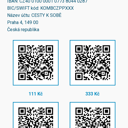
IBAN:
CZ40 0100 0001 0773 8044 0287
BIC/SWIFT kód:
KOMBCZPPXXX
Název účtu: CESTY K SOBĚ
Praha 4, 149 00
Česká republika
111 Kč
333 Kč