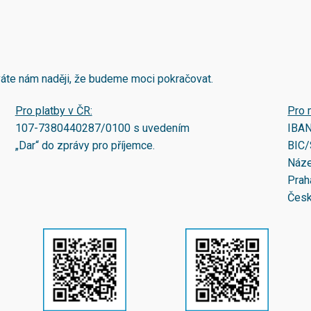
áváte nám naději, že budeme moci pokračovat.
Pro platby v ČR:
Pro 
107-7380440287/0100
s uvedením
IBA
„Dar“ do zprávy pro příjemce.
BIC/
Náze
Prah
Česk