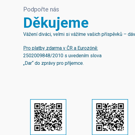
Podpořte nás
Děkujeme
Vážení diváci, velmi si vážíme vašich příspěvků – d
Pro platby zdarma v ČR a Eurozóně:
2502009848/2010
s uvedením slova
„Dar“ do zprávy pro příjemce.