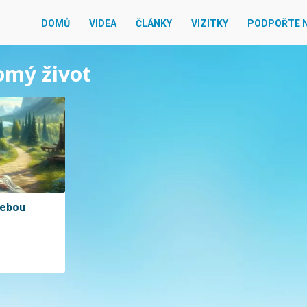
DOMŮ
VIDEA
ČLÁNKY
VIZITKY
PODPOŘTE 
omý život
sebou