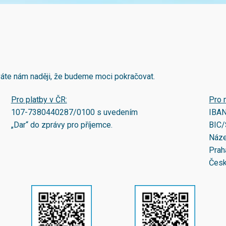
áváte nám naději, že budeme moci pokračovat.
Pro platby v ČR:
Pro 
107-7380440287/0100
s uvedením
IBA
„Dar“ do zprávy pro příjemce.
BIC/
Náze
Prah
Česk