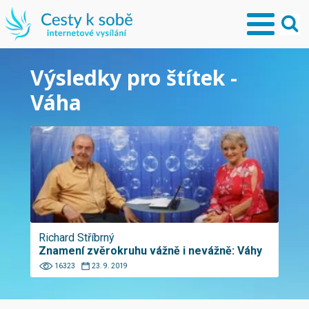
Výsledky pro štítek -
Váha
Richard Stříbrný
Znamení zvěrokruhu vážně i nevážně: Váhy
16323
23. 9. 2019