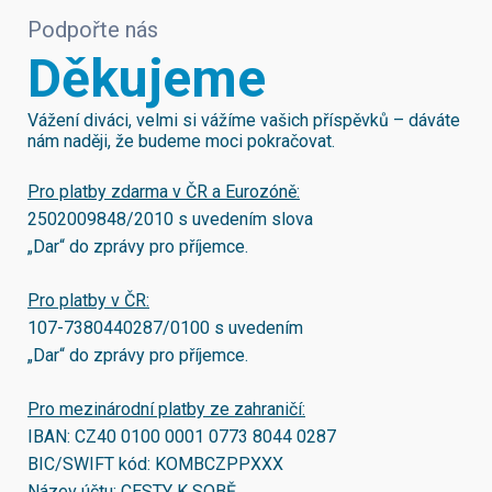
Podpořte nás
Děkujeme
Vážení diváci, velmi si vážíme vašich příspěvků – dáváte
nám naději, že budeme moci pokračovat.
Pro platby zdarma v ČR a Eurozóně:
2502009848/2010
s uvedením slova
„Dar“ do zprávy pro příjemce.
Pro platby v ČR:
107-7380440287/0100
s uvedením
„Dar“ do zprávy pro příjemce.
Pro mezinárodní platby ze zahraničí:
IBAN:
CZ40 0100 0001 0773 8044 0287
BIC/SWIFT kód:
KOMBCZPPXXX
Název účtu: CESTY K SOBĚ