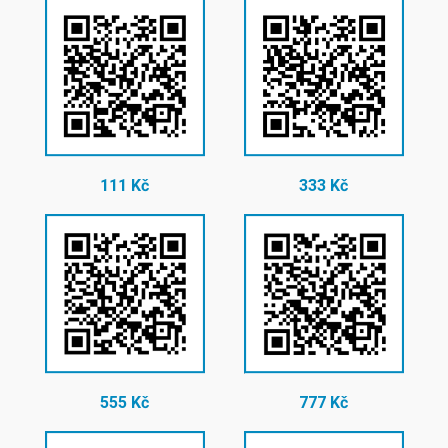
111 Kč
333 Kč
555 Kč
777 Kč