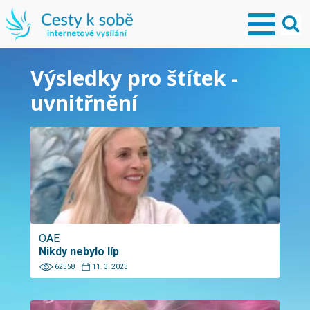
Výsledky pro štítek -
uvnitřnění
OAE
Nikdy nebylo líp
62558
11. 3. 2023