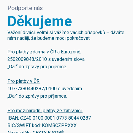
Podpořte nás
Děkujeme
Vážení diváci, velmi si vážíme vašich příspěvků – dáváte
nám naději, že budeme moci pokračovat.
Pro platby zdarma v ČR a Eurozóně:
2502009848/2010
s uvedením slova
„Dar“ do zprávy pro příjemce.
Pro platby v ČR:
107-7380440287/0100
s uvedením
„Dar“ do zprávy pro příjemce.
Pro mezinárodní platby ze zahraničí:
IBAN:
CZ40 0100 0001 0773 8044 0287
BIC/SWIFT kód:
KOMBCZPPXXX
Název účtu: CESTY K SOBĚ