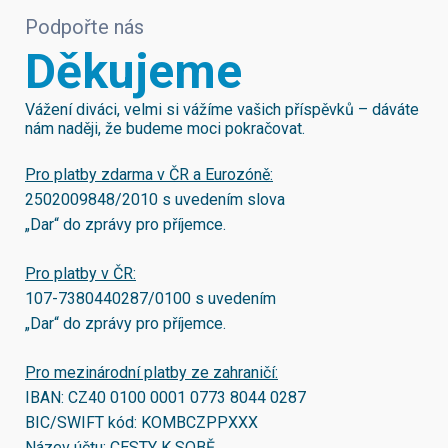
Podpořte nás
Děkujeme
Vážení diváci, velmi si vážíme vašich příspěvků – dáváte
nám naději, že budeme moci pokračovat.
Pro platby zdarma v ČR a Eurozóně:
2502009848/2010
s uvedením slova
„Dar“ do zprávy pro příjemce.
Pro platby v ČR:
107-7380440287/0100
s uvedením
„Dar“ do zprávy pro příjemce.
Pro mezinárodní platby ze zahraničí:
IBAN:
CZ40 0100 0001 0773 8044 0287
BIC/SWIFT kód:
KOMBCZPPXXX
Název účtu: CESTY K SOBĚ