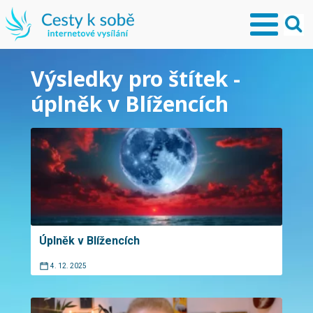
Výsledky pro štítek -
úplněk v Blížencích
Úplněk v Blížencích
4. 12. 2025