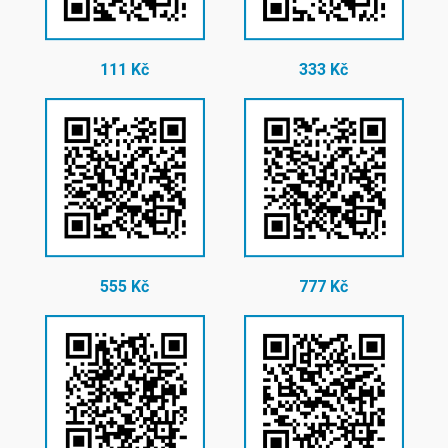
111 Kč
333 Kč
555 Kč
777 Kč