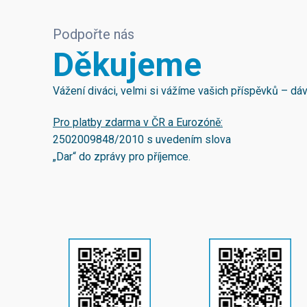
Podpořte nás
Děkujeme
Vážení diváci, velmi si vážíme vašich příspěvků – d
Pro platby zdarma v ČR a Eurozóně:
2502009848/2010
s uvedením slova
„Dar“ do zprávy pro příjemce.