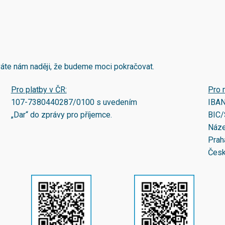
áváte nám naději, že budeme moci pokračovat.
Pro platby v ČR:
Pro 
107-7380440287/0100
s uvedením
IBA
„Dar“ do zprávy pro příjemce.
BIC/
Náze
Prah
Česk