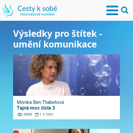
Výsledky pro štítek -
umění komunikace
Monika Ben Thabetová
Tajná moc čísla 3
35809
1. 3. 2023