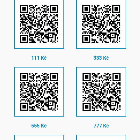
111 Kč
333 Kč
555 Kč
777 Kč