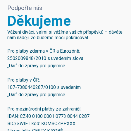
Podpořte nás
Děkujeme
Vážení diváci, velmi si vážíme vašich příspěvků – dáváte
nám naději, že budeme moci pokračovat.
Pro platby zdarma v ČR a Eurozóně:
2502009848/2010
s uvedením slova
„Dar“ do zprávy pro příjemce.
Pro platby v ČR:
107-7380440287/0100
s uvedením
„Dar“ do zprávy pro příjemce.
Pro mezinárodní platby ze zahraničí:
IBAN:
CZ40 0100 0001 0773 8044 0287
BIC/SWIFT kód:
KOMBCZPPXXX
Název účtu: CESTY K SOBĚ