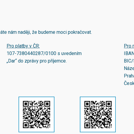
áváte nám naději, že budeme moci pokračovat.
Pro platby v ČR:
Pro 
107-7380440287/0100
s uvedením
IBA
„Dar“ do zprávy pro příjemce.
BIC/
Náze
Prah
Česk