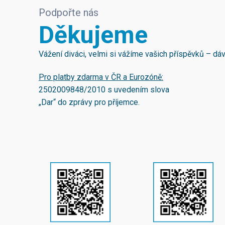
Podpořte nás
Děkujeme
Vážení diváci, velmi si vážíme vašich příspěvků – d
Pro platby zdarma v ČR a Eurozóně:
2502009848/2010
s uvedením slova
„Dar“ do zprávy pro příjemce.