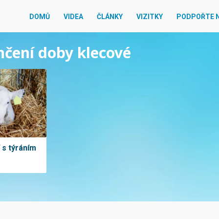
DOMŮ
VIDEA
ČLÁNKY
VIZITKY
PODPOŘTE 
ončení doby klecové
 s týráním