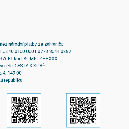
mezinárodní platby ze zahraničí:
N:
CZ40 0100 0001 0773 8044 0287
SWIFT kód:
KOMBCZPPXXX
v účtu: CESTY K SOBĚ
a 4, 149 00
á republika