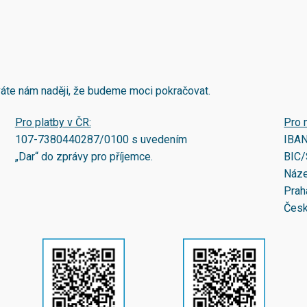
áváte nám naději, že budeme moci pokračovat.
Pro platby v ČR:
Pro 
107-7380440287/0100
s uvedením
IBA
„Dar“ do zprávy pro příjemce.
BIC/
Náze
Prah
Česk