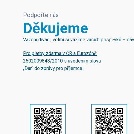
Podpořte nás
Děkujeme
Vážení diváci, velmi si vážíme vašich příspěvků – d
Pro platby zdarma v ČR a Eurozóně:
2502009848/2010
s uvedením slova
„Dar“ do zprávy pro příjemce.