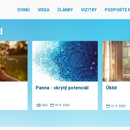
DOMŮ
VIDEA
ČLÁNKY
VIZITKY
PODPOŘTE 
d
Panna - skrytý potenciál
Úklid
652
19. 9. 2023
12. 9. 2023