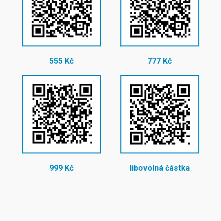
555 Kč
777 Kč
999 Kč
libovolná částka