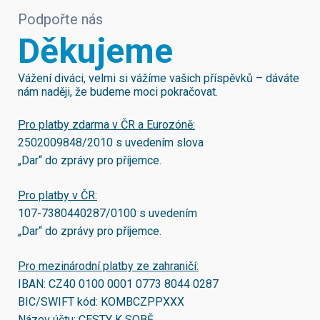
Podpořte nás
Děkujeme
Vážení diváci, velmi si vážíme vašich příspěvků – dáváte
nám naději, že budeme moci pokračovat.
Pro platby zdarma v ČR a Eurozóně:
2502009848/2010
s uvedením slova
„Dar“ do zprávy pro příjemce.
Pro platby v ČR:
107-7380440287/0100
s uvedením
„Dar“ do zprávy pro příjemce.
Pro mezinárodní platby ze zahraničí:
IBAN:
CZ40 0100 0001 0773 8044 0287
BIC/SWIFT kód:
KOMBCZPPXXX
Název účtu: CESTY K SOBĚ