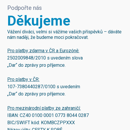
Podpořte nás
Děkujeme
Vážení diváci, velmi si vážíme vašich příspěvků – dáváte
nám naději, že budeme moci pokračovat.
Pro platby zdarma v ČR a Eurozóně:
2502009848/2010
s uvedením slova
„Dar“ do zprávy pro příjemce.
Pro platby v ČR:
107-7380440287/0100
s uvedením
„Dar“ do zprávy pro příjemce.
Pro mezinárodní platby ze zahraničí:
IBAN:
CZ40 0100 0001 0773 8044 0287
BIC/SWIFT kód:
KOMBCZPPXXX
Název účtu: CESTY K SOBĚ