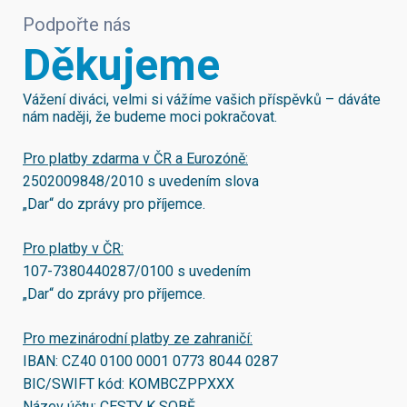
Podpořte nás
Děkujeme
Vážení diváci, velmi si vážíme vašich příspěvků – dáváte
nám naději, že budeme moci pokračovat.
Pro platby zdarma v ČR a Eurozóně:
2502009848/2010
s uvedením slova
„Dar“ do zprávy pro příjemce.
Pro platby v ČR:
107-7380440287/0100
s uvedením
„Dar“ do zprávy pro příjemce.
Pro mezinárodní platby ze zahraničí:
IBAN:
CZ40 0100 0001 0773 8044 0287
BIC/SWIFT kód:
KOMBCZPPXXX
Název účtu: CESTY K SOBĚ