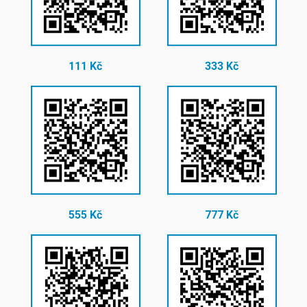
111 Kč
333 Kč
555 Kč
777 Kč