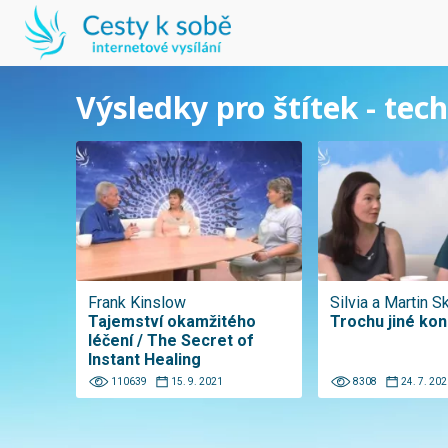
Výsledky pro štítek - tech
Frank Kinslow
Silvia a Martin S
Tajemství okamžitého
Trochu jiné ko
léčení / The Secret of
Instant Healing
110639
15. 9. 2021
8308
24. 7. 202