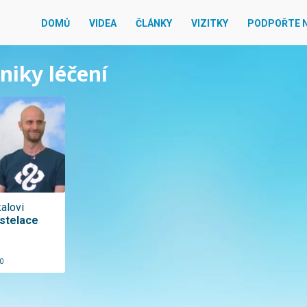
DOMŮ
VIDEA
ČLÁNKY
VIZITKY
PODPOŘTE 
niky léčení
kalovi
nstelace
0