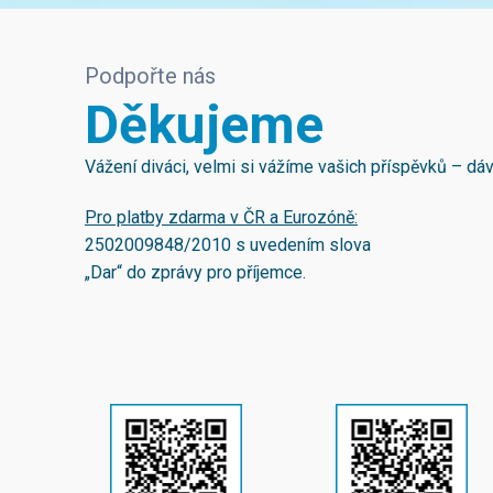
Podpořte nás
Děkujeme
Vážení diváci, velmi si vážíme vašich příspěvků – d
Pro platby zdarma v ČR a Eurozóně:
2502009848/2010
s uvedením slova
„Dar“ do zprávy pro příjemce.