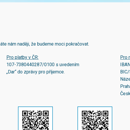
áváte nám naději, že budeme moci pokračovat.
Pro platby v ČR:
Pro 
107-7380440287/0100
s uvedením
IBA
„Dar“ do zprávy pro příjemce.
BIC/
Náze
Prah
Česk