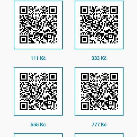
111 Kč
333 Kč
555 Kč
777 Kč