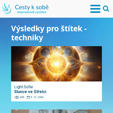
Výsledky pro štítek -
techniky
Light.Sofie
Slunce ve Střelci
365
3. 12. 2024