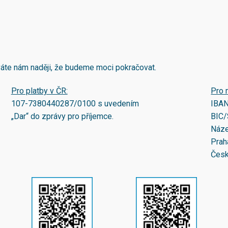
áváte nám naději, že budeme moci pokračovat.
Pro platby v ČR:
Pro 
107-7380440287/0100
s uvedením
IBA
„Dar“ do zprávy pro příjemce.
BIC/
Náze
Prah
Česk