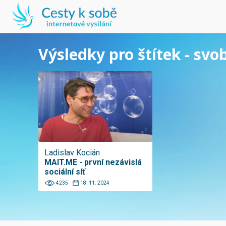
Výsledky pro štítek - sv
Ladislav Kocián
MAIT.ME - první nezávislá
sociální síť
4235
18. 11. 2024