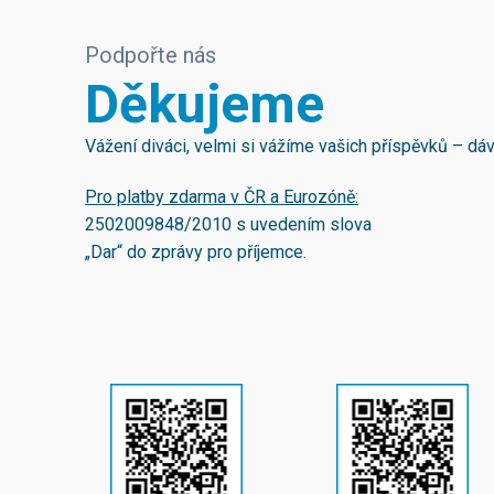
Podpořte nás
Děkujeme
Vážení diváci, velmi si vážíme vašich příspěvků – d
Pro platby zdarma v ČR a Eurozóně:
2502009848/2010
s uvedením slova
„Dar“ do zprávy pro příjemce.