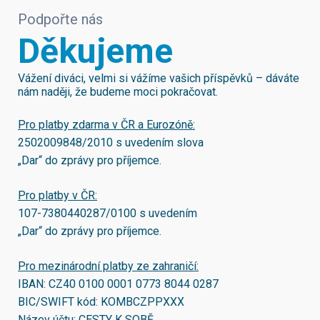
Podpořte nás
Děkujeme
Vážení diváci, velmi si vážíme vašich příspěvků – dáváte
nám naději, že budeme moci pokračovat.
Pro platby zdarma v ČR a Eurozóně:
2502009848/2010
s uvedením slova
„Dar“ do zprávy pro příjemce.
Pro platby v ČR:
107-7380440287/0100
s uvedením
„Dar“ do zprávy pro příjemce.
Pro mezinárodní platby ze zahraničí:
IBAN:
CZ40 0100 0001 0773 8044 0287
BIC/SWIFT kód:
KOMBCZPPXXX
Název účtu: CESTY K SOBĚ