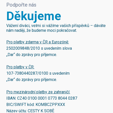
Podpořte nás
Děkujeme
Vážení diváci, velmi si vážíme vašich příspěvků – dáváte
nám naději, že budeme moci pokračovat.
Pro platby zdarma v ČR a Eurozóně:
2502009848/2010
s uvedením slova
„Dar“ do zprávy pro příjemce.
Pro platby v ČR:
107-7380440287/0100
s uvedením
„Dar“ do zprávy pro příjemce.
Pro mezinárodní platby ze zahraničí:
IBAN:
CZ40 0100 0001 0773 8044 0287
BIC/SWIFT kód:
KOMBCZPPXXX
Název účtu: CESTY K SOBĚ