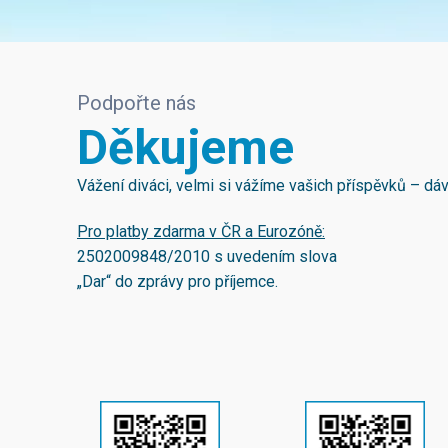
Podpořte nás
Děkujeme
Vážení diváci, velmi si vážíme vašich příspěvků – d
Pro platby zdarma v ČR a Eurozóně:
2502009848/2010
s uvedením slova
„Dar“ do zprávy pro příjemce.