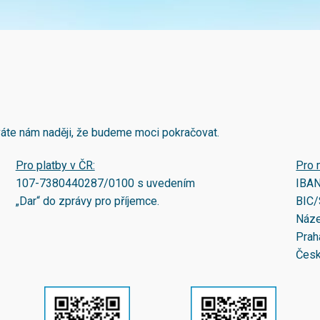
áváte nám naději, že budeme moci pokračovat.
Pro platby v ČR:
Pro 
107-7380440287/0100
s uvedením
IBA
„Dar“ do zprávy pro příjemce.
BIC/
Náze
Prah
Česk