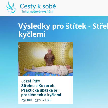
Výsledky pro štítek - Stř
kyčlemi
Jozef Púry
Střelec a Kozoroh:
Praktická ukázka při
problémech s kyčlemi
4092
27. 5. 2026