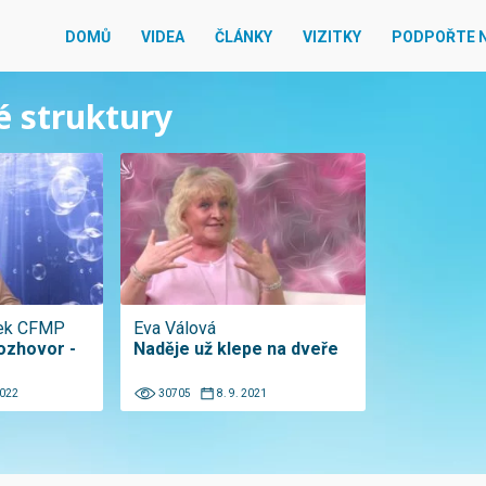
DOMŮ
VIDEA
ČLÁNKY
VIZITKY
PODPOŘTE 
ré struktury
ček CFMP
Eva Válová
ozhovor -
Naděje už klepe na dveře
2022
30705
8. 9. 2021