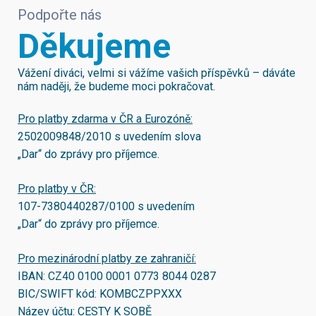
Podpořte nás
Děkujeme
Vážení diváci, velmi si vážíme vašich příspěvků – dáváte
nám naději, že budeme moci pokračovat.
Pro platby zdarma v ČR a Eurozóně:
2502009848/2010
s uvedením slova
„Dar“ do zprávy pro příjemce.
Pro platby v ČR:
107-7380440287/0100
s uvedením
„Dar“ do zprávy pro příjemce.
Pro mezinárodní platby ze zahraničí:
IBAN:
CZ40 0100 0001 0773 8044 0287
BIC/SWIFT kód:
KOMBCZPPXXX
Název účtu: CESTY K SOBĚ