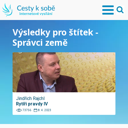
Výsledky pro štítek -
Správci země
Jindřich Rajchl
Rytíři pravdy IV
73756
8. 4. 2023