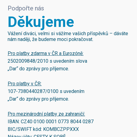
Podpořte nás
Děkujeme
Vážení diváci, velmi si vážíme vašich příspěvků – dáváte
nám naději, že budeme moci pokračovat.
Pro platby zdarma v ČR a Eurozóně:
2502009848/2010
s uvedením slova
„Dar“ do zprávy pro příjemce.
Pro platby v ČR:
107-7380440287/0100
s uvedením
„Dar“ do zprávy pro příjemce.
Pro mezinárodní platby ze zahraničí:
IBAN:
CZ40 0100 0001 0773 8044 0287
BIC/SWIFT kód:
KOMBCZPPXXX
Název účtu: CESTY K SOBĚ